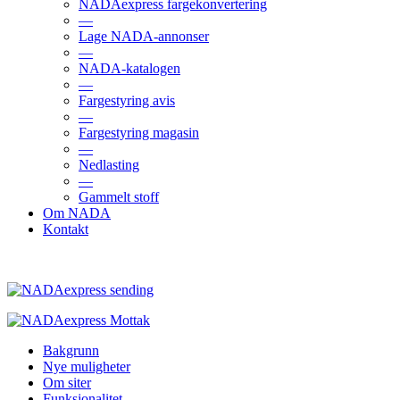
NADAexpress fargekonvertering
—
Lage NADA-annonser
—
NADA-katalogen
—
Fargestyring avis
—
Fargestyring magasin
—
Nedlasting
—
Gammelt stoff
Om NADA
Kontakt
Bakgrunn
Nye muligheter
Om siter
Funksjonalitet