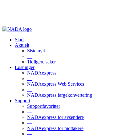
Start
Aktuelt
Siste nytt
—
Tidligere saker
Løsninger
NADAexpress
—
NADAexpress Web Services
—
NADAexpress fargekonvertering
Support
Supportfavoritter
—
NADAexpress for avsendere
—
NADAexpress for mottakere
—